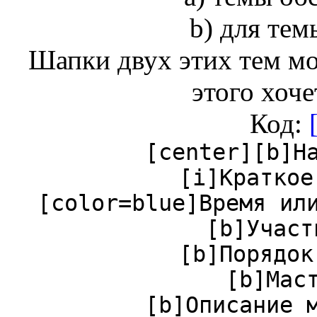
b) для тем
Шапки двух этих тем мо
этого хоче
Код:
[center][b]Н
[i]Краткое
[color=blue]Время ил
[b]Участ
[b]Порядок
[b]Мас
[b]Описание 