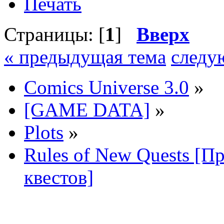
Печать
Страницы: [
1
]
Вверх
« предыдущая тема
следу
Comics Universe 3.0
»
[GAME DATA]
»
Plots
»
Rules of New Quests [П
квестов]