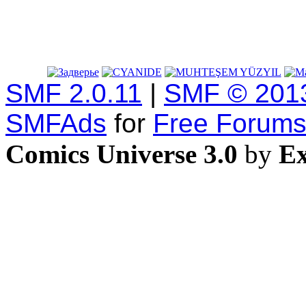
SMF 2.0.11
|
SMF © 201
SMFAds
for
Free Forum
Comics Universe 3.0
by
Ex