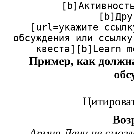
[b]Активност
[b]Дру
[url=укажите ссылк
обсуждения или ссылку
квеста][b]Learn m
Пример, как должн
обс
Цитироват
Воз
Армия Лени не смогл