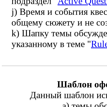
подраздел "
Active Quest
j) Время и события кве
общему сюжету и не соз
k) Шапку темы обсужд
указанному в теме "
Rul
Шаблон оф
Данный шаблон исп
а) темы об