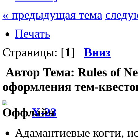
« предыдущая тема
следу
Печать
Страницы: [
1
]
Вниз
Автор
Тема: Rules of N
оформления тем-квестов
X-23
Адамантиевые когти, и